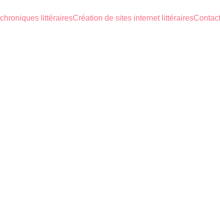
chroniques littéraires
Création de sites internet littéraires
Contact
EDITIONS 41 - QUANTO
SCIENCE