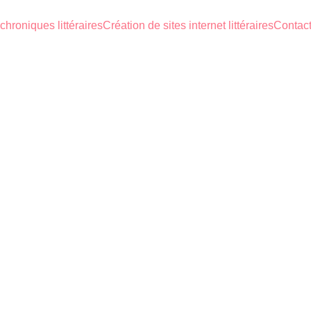
chroniques littéraires
Création de sites internet littéraires
Contact
TEMPORAIN
AUTO-ÉDITION
SOCIÉTÉ
SCIE
Antiigone
3/19/2026
3 min read