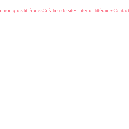
chroniques littéraires
Création de sites internet littéraires
Contact
O-ÉDITION
ROMAN CONTEMPORAIN
COUP DE 
Antiigone