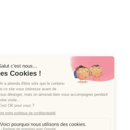
Pour conclure
, « Au-delà » est u
Alexandra Roch réussit le pari de 
lecture marquante, qui reste longt